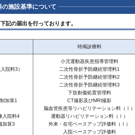
料の施設基準について
に下記の届出を行っております。
特掲診療料
小児運動器疾患指導管理料
入院料3）
二次性骨折予防継続管理料1
3
二次性骨折予防継続管理料2
二次性骨折予防継続管理料3
下肢創傷処置管理料
制加算1
CT撮影及びMRI撮影
脳血管疾患等リハビリテーション料（Ⅰ
棟入院料4
運動器リハビリテーション料（Ⅰ）
備加算3
外来・在宅ベースアップ評価料（Ⅰ）
入院ベースアップ評価料