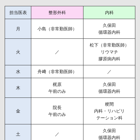
担当医表
整形外科
内科
久保田
月
小島（非常勤医師）
循環器内科
松下（非常勤医師）
火
／
リウマチ
膠原病内科
水
舟﨑（非常勤医師）
／
梶原
久保田
木
午前のみ
循環器内科
粳間
院長
金
内科・リハビリ
午前のみ
テーション科
久保田
土
／
循環器内科