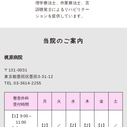
理学療法士、作業療法士、言
語聴覚士によるリハビリテー
ションを提供しています。
当院のご案内
梶原病院
〒131-0031
東京都墨田区墨田3-31-12
TEL.03-3614-2255
整形外科
月
火
水
木
金
土
受付時間
【1】9:00～
11:00
【2】
／
【2】
【2】
【1】
／