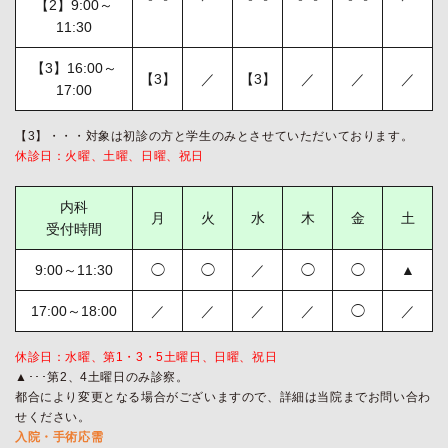
【2】9:00～
11:30
【3】16:00～
【3】
／
【3】
／
／
／
17:00
【3】・・・対象は初診の方と学生のみとさせていただいております。
休診日：火曜、土曜、日曜、祝日
内科
月
火
水
木
金
土
受付時間
9:00～11:30
◯
◯
／
◯
◯
▲
17:00～18:00
／
／
／
／
◯
／
休診日：水曜、第1・3・5土曜日、日曜、祝日
▲･･･第2、4土曜日のみ診察。
都合により変更となる場合がございますので、詳細は当院までお問い合わ
せください。
入院・手術応需